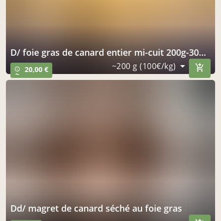
d/ foie gras de canard entier mi-cuit 200g-300g sous vide
~200 g (100€/kg)
20,00 €
info_outline
~
dd/ magret de canard séché au foie gras