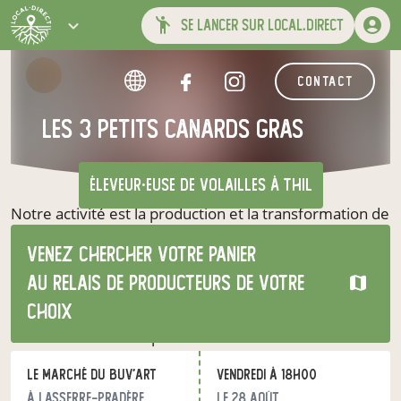
se lancer sur local.direct
contact
Les 3 Petits Canards Gras
éleveur·euse de volailles
à Thil
Notre activité est la production et la transformation de
produits à base de canards gras. Notre activité est la
Venez chercher votre panier
production et la transformation de produits à base de
canards gras.
au relais de producteurs de votre
Nos canards naissent et sont élevés dans le Gers. Ils
choix
sont nourris avec le maïs ( garanti sans OGM) cultivé
directement sur l'exploitation.
Dans notre laboratoire, situé à Thil en Haute Garonne,
Le Marché du Buv'Art
vendredi à 18h00
nous transformons tous nos canards dans le respect
des traditions culinaires et selon les recettes de nos
à Lasserre-Pradère
le 28 août