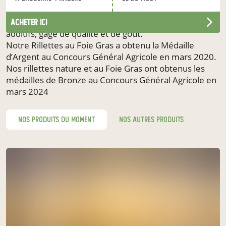
grands-mères.
Nos produits sont cuisinés sans conservateur ni
acheter ici
additifs, gage de qualité et de goût.
Notre Rillettes au Foie Gras a obtenu la Médaille
d’Argent au Concours Général Agricole en mars 2020.
Nos rillettes nature et au Foie Gras ont obtenus les
médailles de Bronze au Concours Général Agricole en
mars 2024
nos produits du moment
nos autres produits