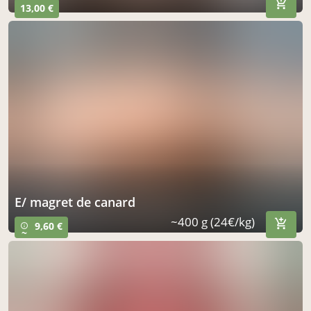
13,00 €
e/ magret de canard
~400 g (24€/kg)
9,60 €
info_outline
~