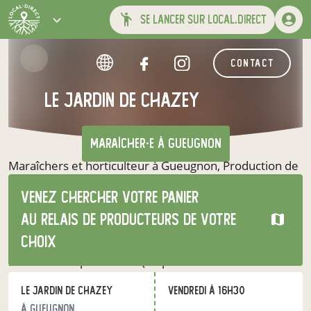
se lancer sur local.direct
contact
le jardin de chazey
maraîcher·e
à Gueugnon
Maraîchers et horticulteur à Gueugnon, Production de
légumes et fruits de saison en pleine terre sans
Venez chercher votre panier
traitement chimique Production de plants potagers
Production de plantes à massif Production de petit
au relais de producteurs de votre
fruit Ouverture de certaines cultures à la cueillette
choix
(merci de respecte les jardins et les végétaux) vente
sur le lieu de production (du producteur aux
consommateurs) Venir avec son panier ou cagette
Le Jardin de Chazey
vendredi à 16h30
pour le transport des légumes et/ou fruits. Paiement
en chèque et espèce
à Gueugnon