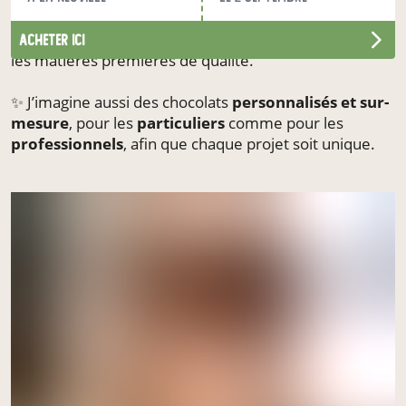
🌿 Je défends le
local
, le
terroir
et le
bien manger
,
en mettant à l’honneur les
producteurs français
et
acheter ici
les matières premières de qualité.
✨ J’imagine aussi des chocolats
personnalisés et sur-
mesure
, pour les
particuliers
comme pour les
professionnels
, afin que chaque projet soit unique.