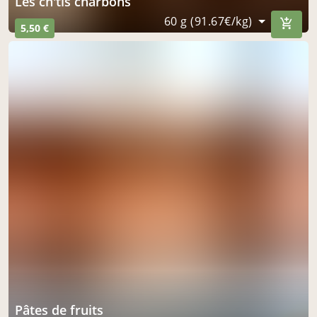
Les ch'tis charbons
60 g (91.67€/kg)
5,50 €
Pâtes de fruits