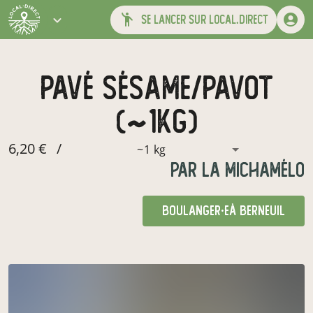
se lancer sur local.direct
pavé sésame/pavot
(~1kg)
6,20 €
/
~1 kg
par
La Michamélo
boulanger·e
à Berneuil