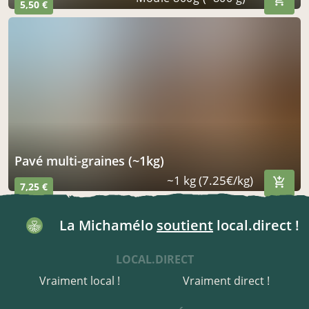
5,50 €
pavé multi-graines (~1kg)
~1 kg (7.25€/kg)
7,25 €
La Michamélo
soutient
local.direct !
LOCAL.DIRECT
Vraiment local !
Vraiment direct !