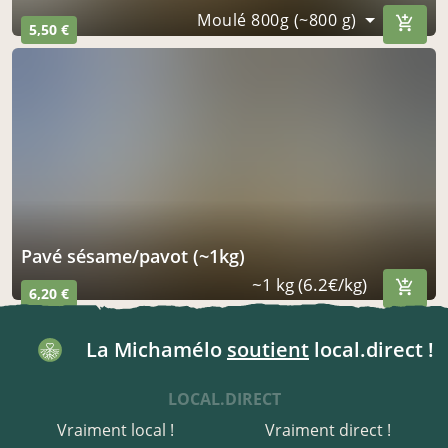
Moulé 800g (~800 g)
5,50 €
pavé sésame/pavot (~1kg)
~1 kg (6.2€/kg)
6,20 €
La Michamélo
soutient
local.direct !
LOCAL.DIRECT
Vraiment local !
Vraiment direct !