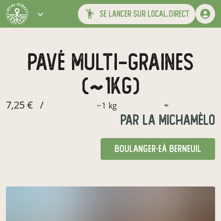
se lancer sur local.direct
pavé multi-graines
(~1kg)
7,25 €
/
~1 kg
par
La Michamélo
boulanger·e
à Berneuil