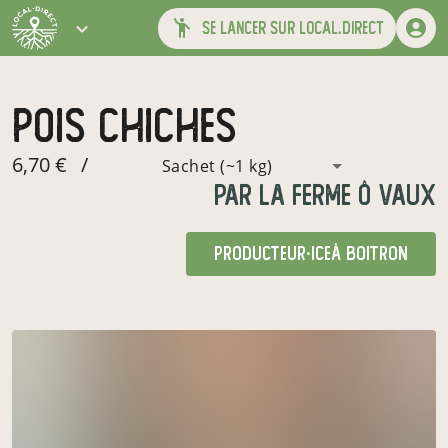
se lancer sur local.direct
Pois Chiches
6,70 €
/
Sachet (~1 kg)
par
La Ferme Ô Vaux
producteur·ice
à Boitron