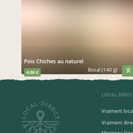
Pois Chiches au naturel
Bocal (140 g)
4,00 €
LOCAL.DIREC
Vraiment local
Vraiment direc
Mentions léga