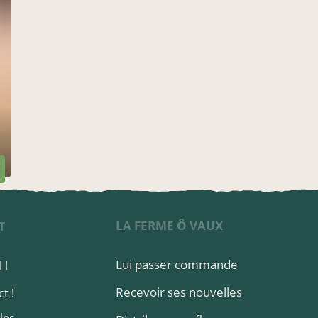
LA FERME Ô VAUX
T
Lui passer commande
 !
Recevoir ses nouvelles
t !
les