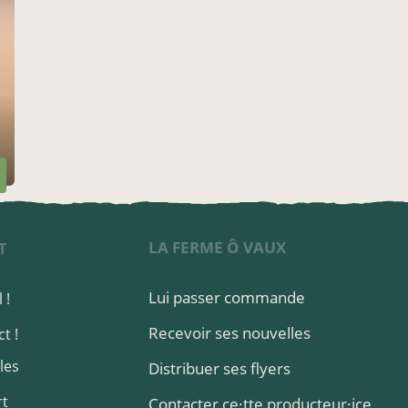
LA FERME Ô VAUX
T
Lui passer commande
 !
Recevoir ses nouvelles
t !
les
Distribuer ses flyers
rt
Contacter ce·tte producteur·ice