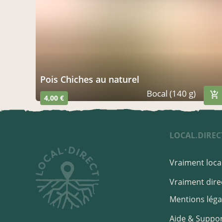
Pois Chiches au naturel
Bocal (140 g)
4,00 €
LOCAL.DIREC
Vraiment local
Vraiment direc
Mentions léga
Aide & Suppo