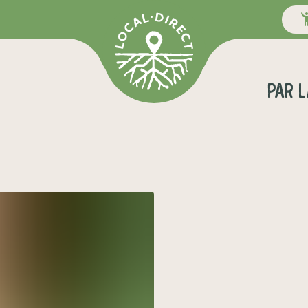
par
L