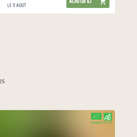
acheter ici
le 11 août
025
CERTIFIÉ PAR FR-BIO-10
AGRICULTURE FRANCE