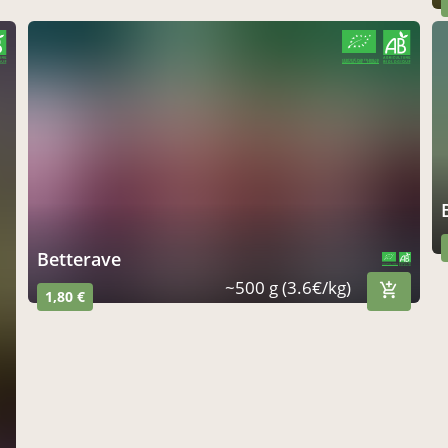
CERTIFIÉ PAR FR-BIO-10
AGRICULTURE FRANCE
Betterave
CERTIFIÉ PAR FR-BIO-10
AGRICULTURE FRANCE
~500 g (3.6€/kg)
1,80 €