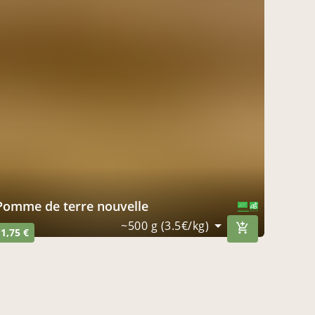
Pomme de terre nouvelle
CERTIFIÉ PAR FR-BIO-10
AGRICULTURE FRANCE
~500 g (3.5€/kg)
1,75 €