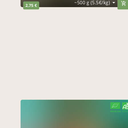
~500 g (5.5€/kg)
2,75 €
CERTIFIÉ PAR FR-BIO-10
AGRICULTURE FRANCE