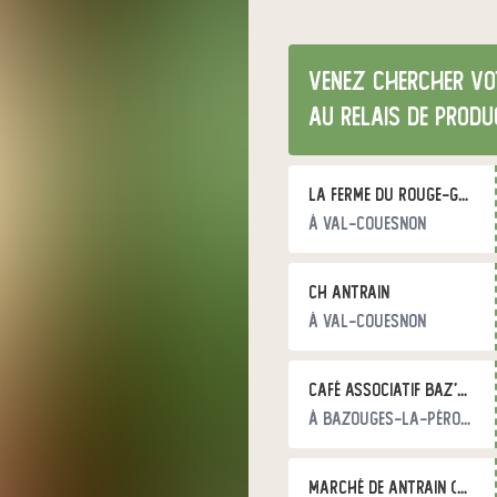
Venez chercher vo
au relais de produ
La Ferme du Rouge-gorge
à Val-Couesnon
CH Antrain
à Val-Couesnon
Café associatif Baz'art
à Bazouges-la-Pérouse
Marché de Antrain (Val-Couesnon)