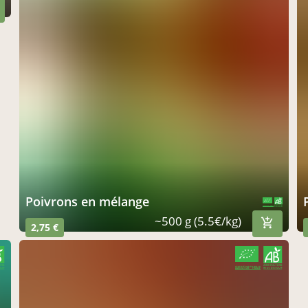
Poivrons en mélange
CERTIFIÉ PAR FR-BIO-10
AGRICULTURE FRANCE
~500 g (5.5€/kg)
2,75 €
CERTIFIÉ PAR FR-BIO-10
AGRICULTURE FRANCE