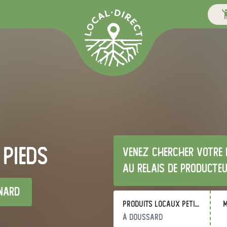
 Pieds
Venez chercher votre 
au relais de producte
nard
Produits locaux Petit Lac
m
à Doussard