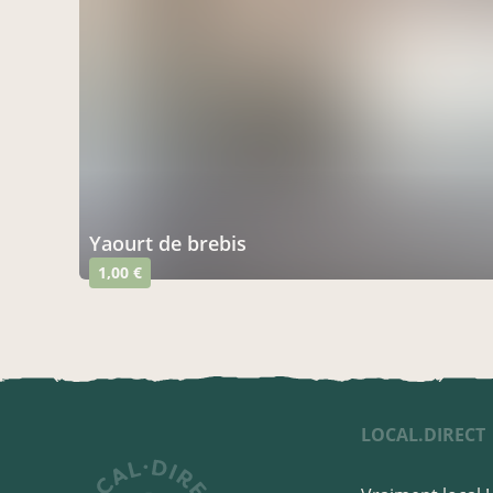
yaourt de brebis
1,00 €
LOCAL.DIRECT