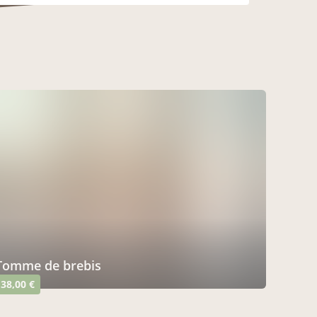
tomme de brebis
38,00 €