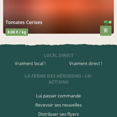
Tomates Cerises
CERTIFIÉ PAR FR-BIO-01
AGRICULTURE FRANCE
8,00 € / kg
LOCAL.DIRECT
Vraiment local !
Vraiment direct !
LA FERME DES HÉRISSONS - CO-
ACTIONS
Lui passer commande
Recevoir ses nouvelles
Distribuer ses flyers