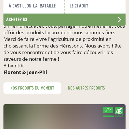
favoriser la biodiversité et vous proposer des produits
à Castillon-la-Bataille
le 21 août
frais, savoureux et récoltés à maturité.
Nous avons choisi la vente en circuit court pour créer
acheter ici
un lien direct avec vous, partager notre métier et vous
offrir des produits locaux dont nous sommes fiers.
Merci de faire vivre l'agriculture de proximité en
choisissant la Ferme des Hérissons. Nous avons hâte
de vous rencontrer et de vous faire découvrir les
saveurs de notre ferme !
A bientôt
Florent & Jean-Phi
nos produits du moment
nos autres produits
CERTIFIÉ PAR FR-BIO-01
AGRICULTURE FRANCE