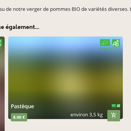
 de notre verger de pommes BIO de variétés diverses. Lot
e également...
CERTIFIÉ PAR FR-BIO-10
AGRICULTURE FRANCE
Pastèque
CERTIFIÉ PAR FR-BIO-10
AGRICULTURE FRANCE
environ 3,5 kg
8,00 €