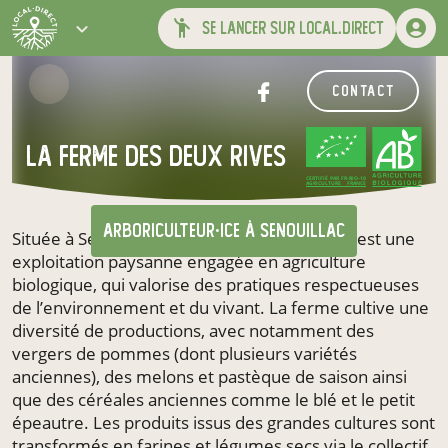
se lancer sur local.direct
contact
LA FERME DES DEUX RIVES
CERTIFIÉ PAR FR-BIO-10
AGRICULTURE FRANCE
arboriculteur·ice
à Senouillac
Située à Senouillac, la ferme des Deux Rives est une
exploitation paysanne engagée en agriculture
biologique, qui valorise des pratiques respectueuses
de l’environnement et du vivant. La ferme cultive une
diversité de productions, avec notamment des
vergers de pommes (dont plusieurs variétés
anciennes), des melons et pastèque de saison ainsi
que des céréales anciennes comme le blé et le petit
épeautre. Les produits issus des grandes cultures sont
transformés en farines et légumes secs via le collectif