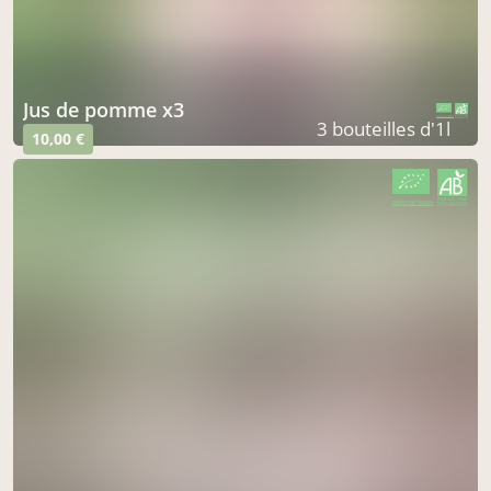
Jus de pomme x3
CERTIFIÉ PAR FR-BIO-10
AGRICULTURE FRANCE
3 bouteilles d'1l
10,00 €
CERTIFIÉ PAR FR-BIO-10
AGRICULTURE FRANCE