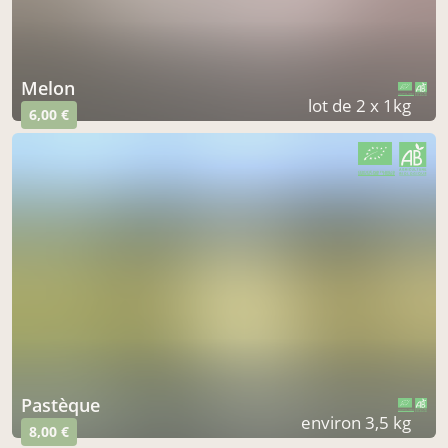
Melon
CERTIFIÉ PAR FR-BIO-10
AGRICULTURE FRANCE
lot de 2 x 1kg
6,00 €
CERTIFIÉ PAR FR-BIO-10
AGRICULTURE FRANCE
Pastèque
CERTIFIÉ PAR FR-BIO-10
AGRICULTURE FRANCE
environ 3,5 kg
8,00 €