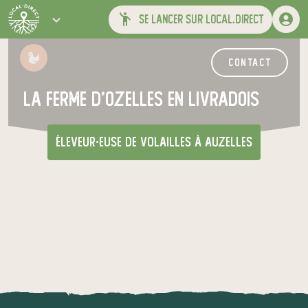
se lancer sur local.direct
contact
La ferme d'ozelles en livradois
éleveur·euse de volailles
à Auzelles