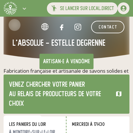
se lancer sur local.direct
contact
l'Absolue - Estelle Degrenne
artisan·e
à Vendôme
Fabrication française et artisanale de savons solides et
de produits cosmétiques naturels, sans parfum, sans
Venez chercher votre panier
huile essentielle, sans conservateur, sans colorant. La
savonnerie l'Absolue révise les standards de la
au relais de producteurs de votre
cosmétique et du savon solide ! Faites la tendance,
choix
choisissez le fait-main français.
nos produits
les Paniers du Loir
mercredi à 17h30
à Montoire-sur-le-Loir