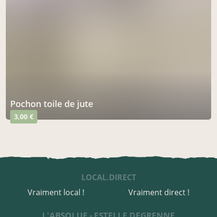
pochon toile de jute
3,00 €
LOCAL.DIRECT
Vraiment local !
Vraiment direct !
L'ABSOLUE - ESTELLE DEGRENNE