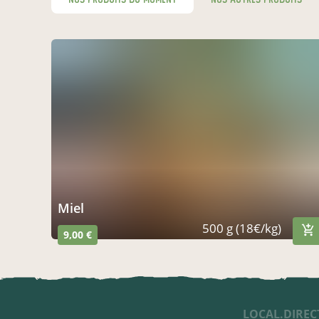
Miel
500 g (18€/kg)
9,00 €
LOCAL.DIREC