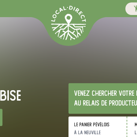
bise
Venez chercher votre 
au relais de producte
Le panier pévèlois
m
à La Neuville
l