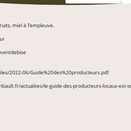
fruits, miel à Templeuve.
sur
uventdebise
t/files/2022-06/Guide%20des%20producteurs.pdf
bault.fr/actualites/le-guide-des-producteurs-locaux-est-so