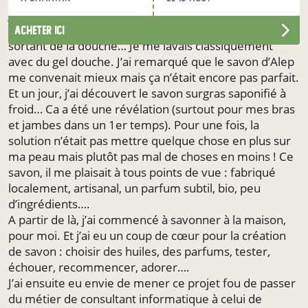
je bronze très facilement. En automne, à la perte du
bronzage, j’avais des démangeaisons à rendre fou en
acheter ici
sortant de la douche… Je me lavais classiquement
avec du gel douche. J’ai remarqué que le savon d’Alep
me convenait mieux mais ça n’était encore pas parfait.
Et un jour, j’ai découvert le savon surgras saponifié à
froid… Ca a été une révélation (surtout pour mes bras
et jambes dans un 1er temps). Pour une fois, la
solution n’était pas mettre quelque chose en plus sur
ma peau mais plutôt pas mal de choses en moins ! Ce
savon, il me plaisait à tous points de vue : fabriqué
localement, artisanal, un parfum subtil, bio, peu
d’ingrédients….
A partir de là, j’ai commencé à savonner à la maison,
pour moi. Et j’ai eu un coup de cœur pour la création
de savon : choisir des huiles, des parfums, tester,
échouer, recommencer, adorer….
J’ai ensuite eu envie de mener ce projet fou de passer
du métier de consultant informatique à celui de