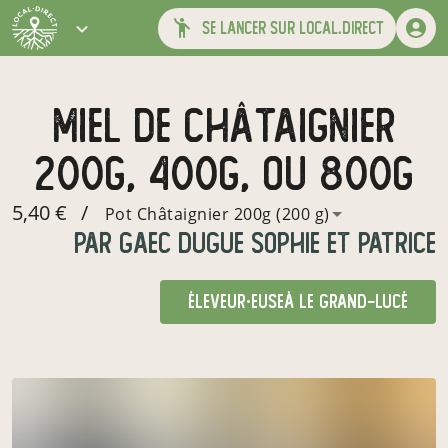
se lancer sur local.direct
miel de châtaignier
200g, 400g, ou 800g
5,40 €
/
Pot Châtaignier 200g (200 g)
par
gaec dugue sophie et patrice
éleveur·euse
à Le Grand-Lucé