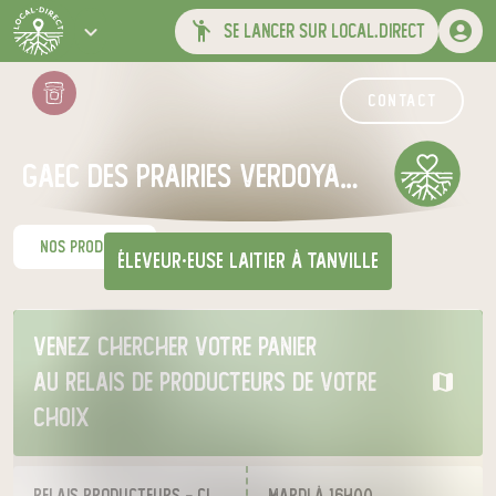
se lancer sur local.direct
contact
gaec des prairies verdoyantes
nos produits
éleveur·euse laitier
à Tanville
Venez chercher votre panier
au relais de producteurs de votre
choix
Relais Producteurs - Cité Administrative - Alençon
mardi à 16h00