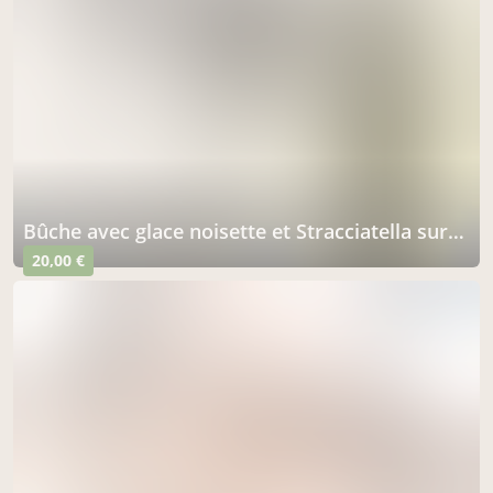
Bûche avec glace noisette et Stracciatella sur biscuit Steusel 4/5 parts
20,00 €