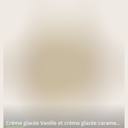
Crème glacée Vanille et crème glacée caramel au beurre salé 4/5 parts