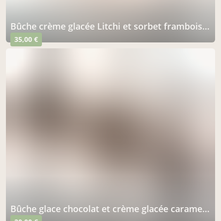
Bûche crème glacée Litchi et sorbet framboise sur biscuit Steusel 8/10 parts
35,00 €
Bûche glace chocolat et crème glacée caramel sur biscuit Streusel 4/5 parts