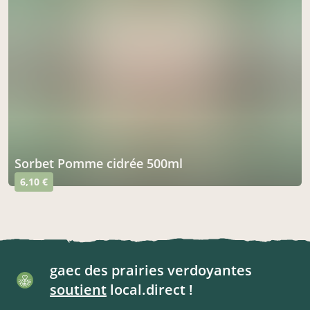
Sorbet Pomme cidrée 500ml
6,10 €
gaec des prairies verdoyantes
soutient
local.direct !