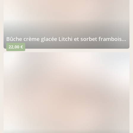
Bûche crème glacée Litchi et sorbet framboise sur biscuit Steusel 4/5 parts
22,00 €