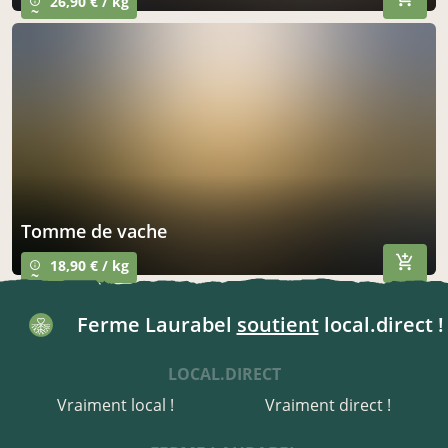
26,90 € / kg
info_outline
~
tomme de vache
18,90 € / kg
info_outline
~
Ferme Laurabel
soutient
local.direct !
LOCAL.DIRECT
Vraiment local !
Vraiment direct !