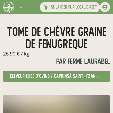
se lancer sur local.direct
tome de chèvre graine
de Fenugreque
26,90 € / kg
par
Ferme Laurabel
éleveur·euse d'ovins / caprins
à Saint-Yzan-de-Soudiac