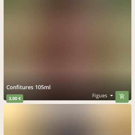
acheter ici
Les cagettes Lomagnoles / Animalia Family
mardi à 14h00
à Grenade
le 11 août
acheter ici
GAEC de l'Elanion
mercredi à 14h00
à Comberouger
le 12 août
Confitures 105ml
acheter ici
Figues
3,00 €