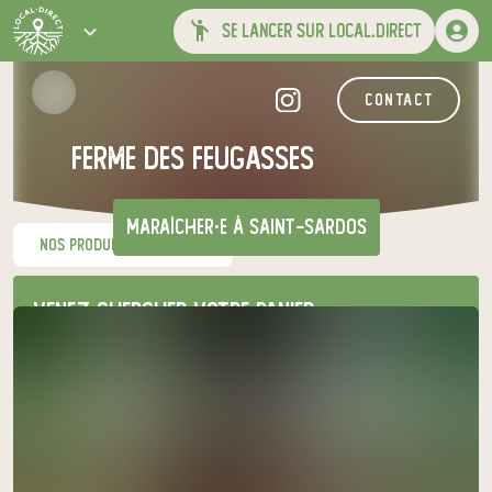
se lancer sur local.direct
contact
Ferme des Feugasses
maraîcher·e
à Saint-Sardos
nos produits du moment
Venez chercher votre panier
au relais de producteurs de votre
choix
Ferme des Feugasses
samedi à 09h00
à Saint-Sardos
le 8 août