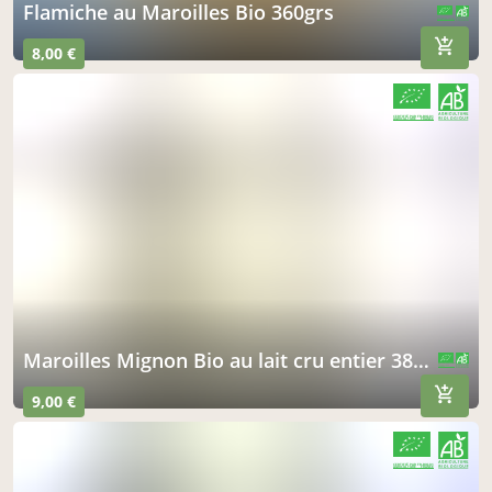
Flamiche au Maroilles Bio 360grs
CERTIFIÉ PAR FR-BIO-01
AGRICULTURE FRANCE
8,00 €
CERTIFIÉ PAR FR-BIO-01
AGRICULTURE FRANCE
Maroilles Mignon Bio au lait cru entier 380grs
CERTIFIÉ PAR FR-BIO-01
AGRICULTURE FRANCE
9,00 €
CERTIFIÉ PAR FR-BIO-01
AGRICULTURE FRANCE