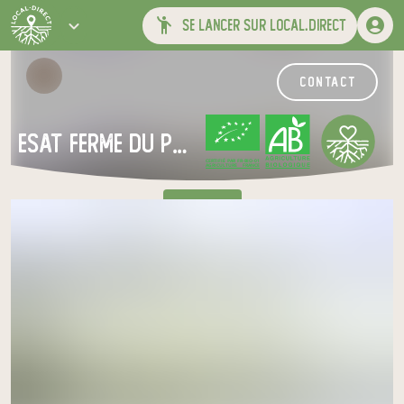
se lancer sur local.direct
contact
ESAT Ferme du Pont de Sains- Association Traits d'Union
CERTIFIÉ PAR FR-BIO-01
AGRICULTURE FRANCE
à Féron
Venez chercher votre panier
au relais de producteurs de votre
choix
Le panier pévèlois
mercredi à 17h30