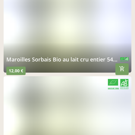
Maroilles Sorbais Bio au lait cru entier 540GRS
CERTIFIÉ PAR FR-BIO-01
AGRICULTURE FRANCE
12,00 €
CERTIFIÉ PAR FR-BIO-01
AGRICULTURE FRANCE