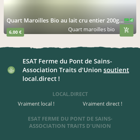
Quart Maroilles Bio au lait cru entier 200grs
CERTIFIÉ PAR FR-BIO-01
AGRICULTURE FRANCE
Quart maroilles bio
6,00 €
ESAT Ferme du Pont de Sains-
Association Traits d'Union
soutient
local.direct !
LOCAL.DIRECT
Vraiment local !
Vraiment direct !
ESAT FERME DU PONT DE SAINS-
ASSOCIATION TRAITS D'UNION