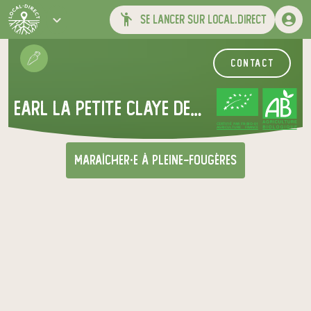
se lancer sur local.direct
contact
earl la petite claye des champs
CERTIFIÉ PAR FR-BIO-01
AGRICULTURE FRANCE
maraîcher·e
à Pleine-Fougères