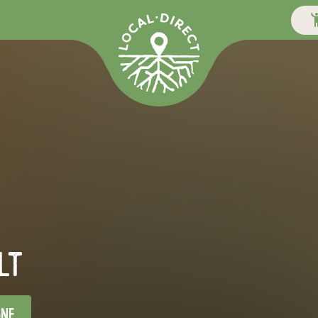
lt
ne