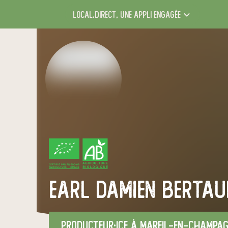
local.direct,
une appli engagée
CERTIFIÉ PAR FR-BIO-09
AGRICULTURE FRANCE
earl damien bertau
producteur·ice
à Mareil-en-Champag