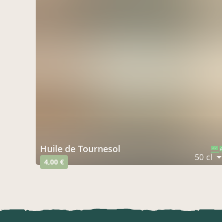
Huile de Tournesol
CERTIFIÉ PAR FR-BIO-09
AGRICULTURE FRANCE
50 cl
4,00 €