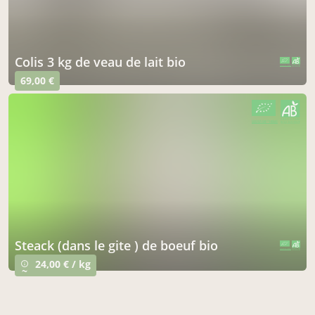
colis 3 kg de veau de lait bio
CERTIFIÉ PAR FR-BIO-01
AGRICULTURE FRANCE
69,00 €
CERTIFIÉ PAR FR-BIO-01
AGRICULTURE FRANCE
steack (dans le gite ) de boeuf bio
CERTIFIÉ PAR FR-BIO-01
AGRICULTURE FRANCE
24,00 € / kg
info_outline
~