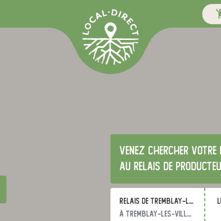
Venez chercher votre 
au relais de producte
Relais de Tremblay-les-Villages
l
à Tremblay-les-Villages