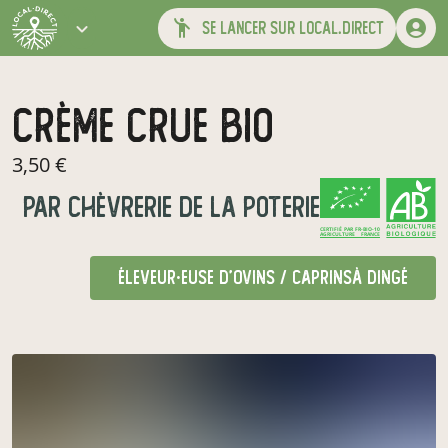
se lancer sur local.direct
Crème crue bio
3,50 €
par
Chèvrerie de la Poterie
CERTIFIÉ PAR FR-BIO-10
AGRICULTURE FRANCE
éleveur·euse d'ovins / caprins
à Dingé