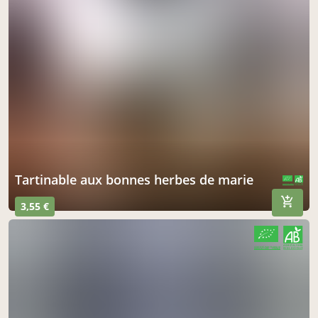
tartinable aux bonnes herbes de marie
CERTIFIÉ PAR FR-BIO-10
AGRICULTURE FRANCE
3,55 €
CERTIFIÉ PAR FR-BIO-10
AGRICULTURE FRANCE