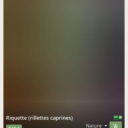
Riquette (rillettes caprines)
CERTIFIÉ PAR FR-BIO-10
AGRICULTURE FRANCE
Nature