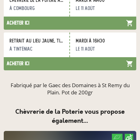
Chèvrerie de la Poterie au CPSA
mardi à 14h00
à Combourg
le 11 août
acheter ici
Retrait au Lieu Jaune, Tinténiac
mardi à 16h30
à Tinténiac
le 11 août
acheter ici
Fabriqué par le Gaec des Domaines à St Remy du
Plain. Pot de 200gr
Chèvrerie de la Poterie vous propose
également...