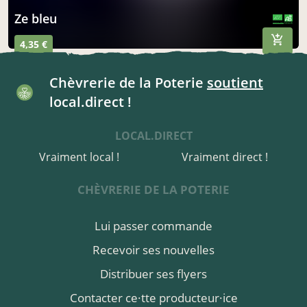
ze bleu
CERTIFIÉ PAR FR-BIO-10
AGRICULTURE FRANCE
4,35 €
Chèvrerie de la Poterie
soutient
local.direct !
LOCAL.DIRECT
Vraiment local !
Vraiment direct !
CHÈVRERIE DE LA POTERIE
Lui passer commande
Recevoir ses nouvelles
Distribuer ses flyers
Contacter ce·tte producteur·ice