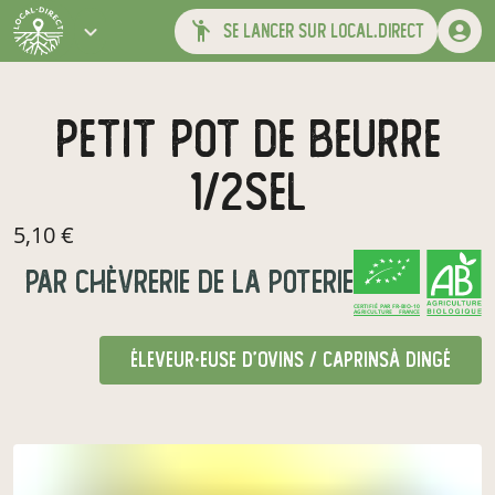
se lancer sur local.direct
Petit pot de beurre
1/2sel
5,10 €
par
Chèvrerie de la Poterie
CERTIFIÉ PAR FR-BIO-10
AGRICULTURE FRANCE
éleveur·euse d'ovins / caprins
à Dingé