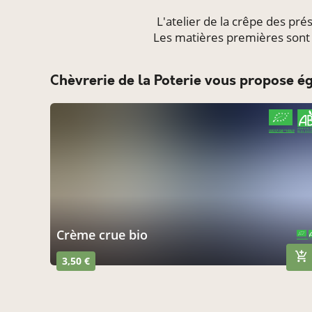
L'atelier de la crêpe des pr
Les matières premières sont i
Chèvrerie de la Poterie vous propose é
CERTIFIÉ PAR FR-BIO-10
AGRICULTURE FRANCE
Crème crue bio
CERTIFIÉ PAR FR-BIO-10
AGRICULTURE FRANCE
3,50 €