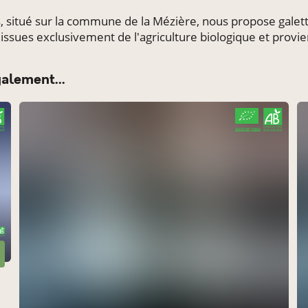
à Betton
és, situé sur la commune de la Mézière, nous propose gal
ssues exclusivement de l'agriculture biologique et provi
Chèvrerie de la Poterie au CPSA
à Combourg
galement...
Retrait au Lieu Jaune, Tinténiac
à Tinténiac
CERTIFIÉ PAR FR-BIO-10
AGRICULTURE FRANCE
Retrait à la ferme Les Légumes du Grand Bois
à Québriac
Marché bio du Mail à Rennes
à Rennes