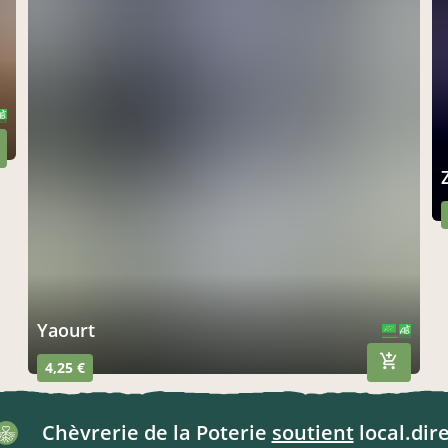
yaourt
CERTIFIÉ PAR FR-BIO-10
AGRICULTURE FRANCE
4,25 €
Chèvrerie de la Poterie
soutient
local.dire