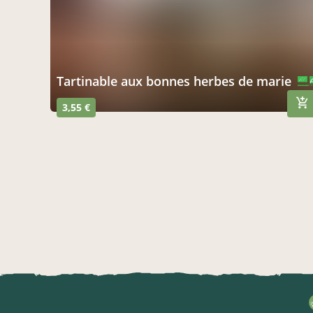
tartinable aux bonnes herbes de marie
CERTIFIÉ PAR FR-BIO-10
AGRICULTURE FRANCE
3,55 €