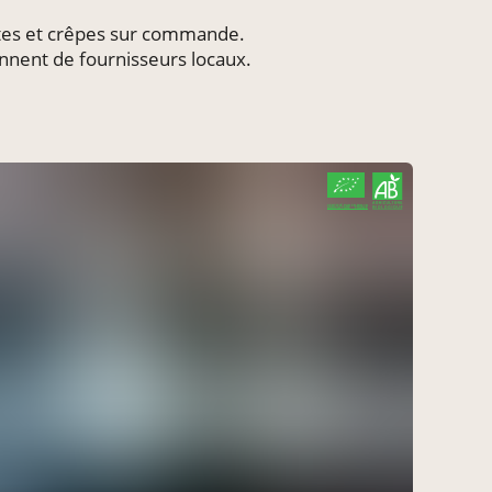
acheter ici
le 9 août
ettes et crêpes sur commande.
ennent de fournisseurs locaux.
mardi à 14h00
acheter ici
le 11 août
mardi à 16h30
acheter ici
le 11 août
CERTIFIÉ PAR FR-BIO-10
AGRICULTURE FRANCE
mercredi à 16h30
acheter ici
le 12 août
mercredi à 15h30
acheter ici
le 12 août