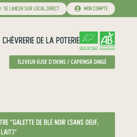
se lancer sur local.direct
mon compte
r
Chèvrerie de la Poterie
CERTIFIÉ PAR FR-BIO-10
AGRICULTURE FRANCE
éleveur·euse d'ovins / caprins
à Dingé
re "Galette de Blé noir (sans oeuf,
lait)"