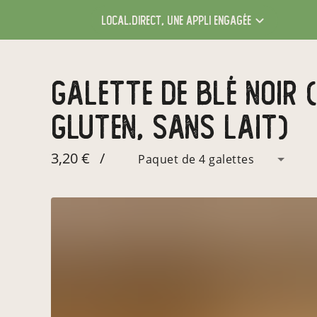
local.direct,
une appli engagée
Galette de Blé noir (sans oeuf, sans
gluten, sans lait)
3,20 €
/
Paquet de 4 galettes