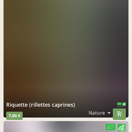
Riquette (rillettes caprines)
CERTIFIÉ PAR FR-BIO-10
AGRICULTURE FRANCE
Nature
7,00 €