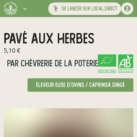
se lancer sur local.direct
pavé aux herbes
5,10 €
par
Chèvrerie de la Poterie
CERTIFIÉ PAR FR-BIO-10
AGRICULTURE FRANCE
éleveur·euse d'ovins / caprins
à Dingé