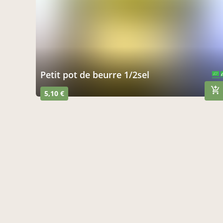
Petit pot de beurre 1/2sel
CERTIFIÉ PAR FR-BIO-10
AGRICULTURE FRANCE
5,10 €