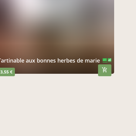
tartinable aux bonnes herbes de marie
CERTIFIÉ PAR FR-BIO-10
AGRICULTURE FRANCE
3,55 €