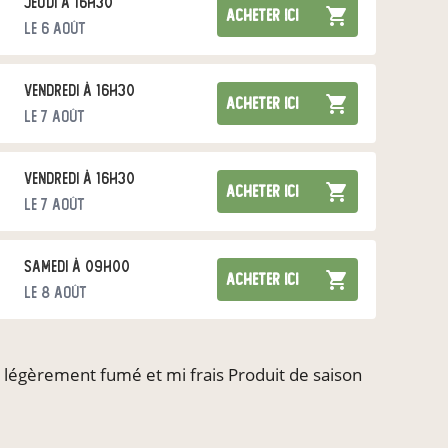
jeudi à 16h30
acheter ici
le 6 août
vendredi à 16h30
acheter ici
le 7 août
vendredi à 16h30
acheter ici
le 7 août
samedi à 09h00
acheter ici
le 8 août
dimanche à 08h00
acheter ici
st légèrement fumé et mi frais Produit de saison
le 9 août
mardi à 14h00