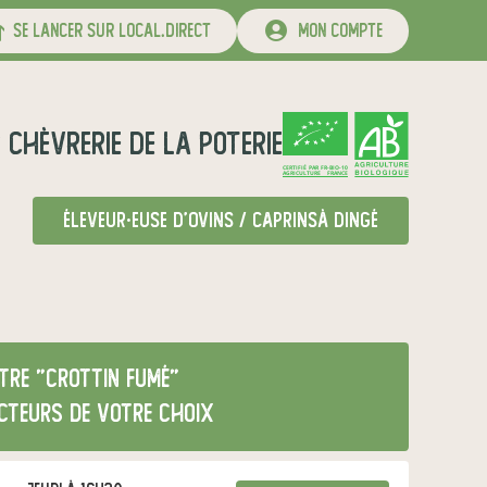
se lancer sur local.direct
mon compte
r
Chèvrerie de la Poterie
CERTIFIÉ PAR FR-BIO-10
AGRICULTURE FRANCE
éleveur·euse d'ovins / caprins
à Dingé
tre "crottin fumé"
cteurs de votre choix