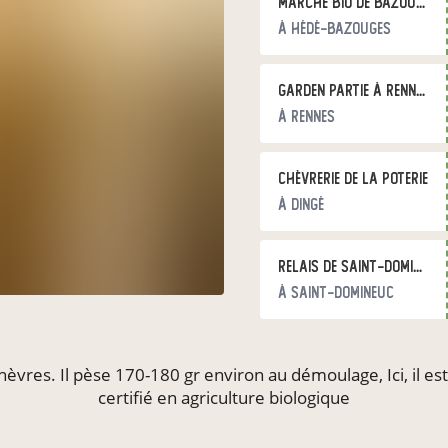
Marché bio de Bazouges
à Hédé-Bazouges
Garden Partie à Rennes
à Rennes
Chèvrerie de la Poterie
à Dingé
Relais de Saint-Domineuc
à Saint-Domineuc
Marché de Betton
chèvres. Il pèse 170-180 gr environ au démoulage, Ici, il e
à Betton
certifié en agriculture biologique
Chèvrerie de la Poterie au CPSA