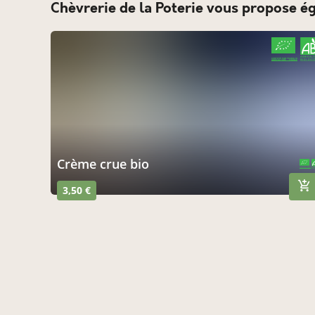
Chèvrerie de la Poterie vous propose é
CERTIFIÉ PAR FR-BIO-10
AGRICULTURE FRANCE
Crème crue bio
CERTIFIÉ PAR FR-BIO-10
AGRICULTURE FRANCE
3,50 €