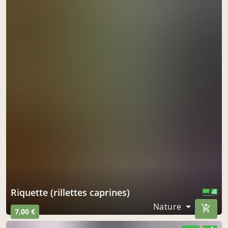
Riquette (rillettes caprines)
CERTIFIÉ PAR FR-BIO-10
AGRICULTURE FRANCE
Nature
7,00 €