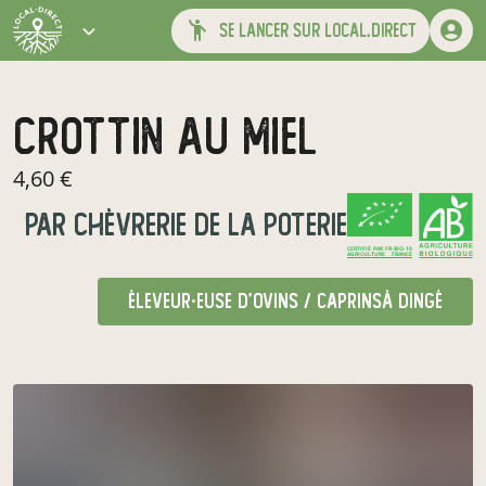
se lancer sur local.direct
crottin au miel
4,60 €
par
Chèvrerie de la Poterie
CERTIFIÉ PAR FR-BIO-10
AGRICULTURE FRANCE
éleveur·euse d'ovins / caprins
à Dingé