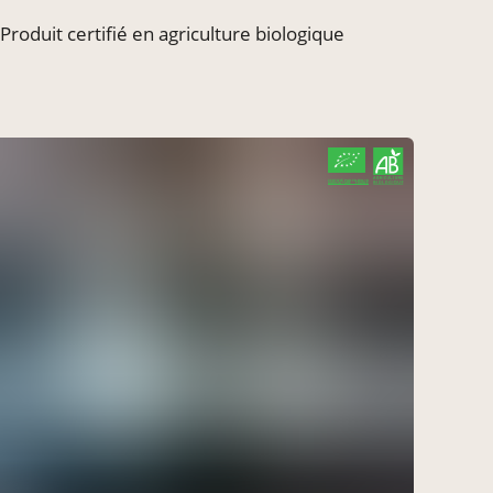
Produit certifié en agriculture biologique
vendredi à 16h30
acheter ici
le 7 août
vendredi à 16h30
acheter ici
le 7 août
CERTIFIÉ PAR FR-BIO-10
AGRICULTURE FRANCE
samedi à 09h00
acheter ici
le 8 août
dimanche à 08h00
acheter ici
le 9 août