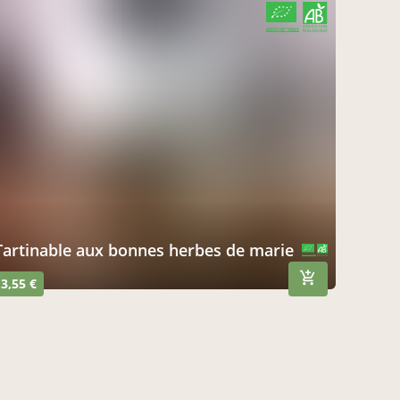
CERTIFIÉ PAR FR-BIO-10
AGRICULTURE FRANCE
tartinable aux bonnes herbes de marie
CERTIFIÉ PAR FR-BIO-10
AGRICULTURE FRANCE
3,55 €