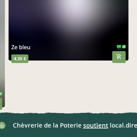
ze bleu
CERTIFIÉ PAR FR-BIO-10
AGRICULTURE FRANCE
4,35 €
Chèvrerie de la Poterie
soutient
local.dire