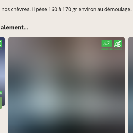
e nos chèvres. Il pèse 160 à 170 gr environ au démoulage. 
Garden Partie à Rennes
à Rennes
galement...
Chèvrerie de la Poterie
à Dingé
CERTIFIÉ PAR FR-BIO-10
AGRICULTURE FRANCE
Relais de Saint-Domineuc
à Saint-Domineuc
Marché de Betton
à Betton