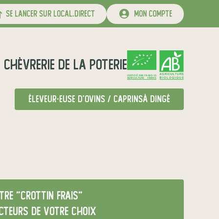
se lancer sur local.direct
mon compte
r
Chèvrerie de la Poterie
CERTIFIÉ PAR FR-BIO-10
AGRICULTURE FRANCE
éleveur·euse d'ovins / caprins
à Dingé
re "crottin frais"
cteurs de votre choix