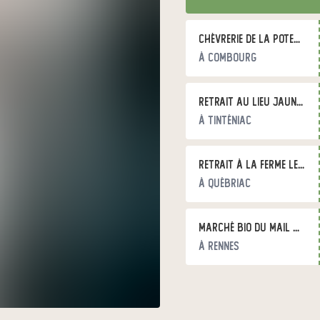
Chèvrerie de la Poterie au CPSA
à Combourg
Retrait au Lieu Jaune, Tinténiac
à Tinténiac
Retrait à la ferme Les Légumes du Grand Bois
à Québriac
Marché bio du Mail à Rennes
à Rennes
Marché bio de Bazouges
à Hédé-Bazouges