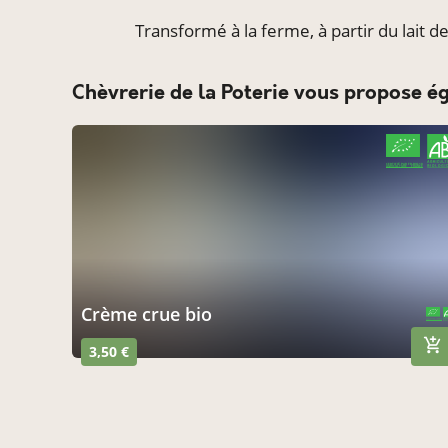
Transformé à la ferme, à partir du lait d
Chèvrerie de la Poterie vous propose é
CERTIFIÉ PAR FR-BIO-10
AGRICULTURE FRANCE
Crème crue bio
CERTIFIÉ PAR FR-BIO-10
AGRICULTURE FRANCE
3,50 €