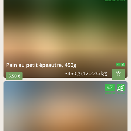
CERTIFIÉ PAR FR-BIO-09
AGRICULTURE FRANCE
pain au petit épeautre, 450g
CERTIFIÉ PAR FR-BIO-09
AGRICULTURE FRANCE
~450 g (12.22€/kg)
5,50 €
CERTIFIÉ PAR FR-BIO-09
AGRICULTURE FRANCE