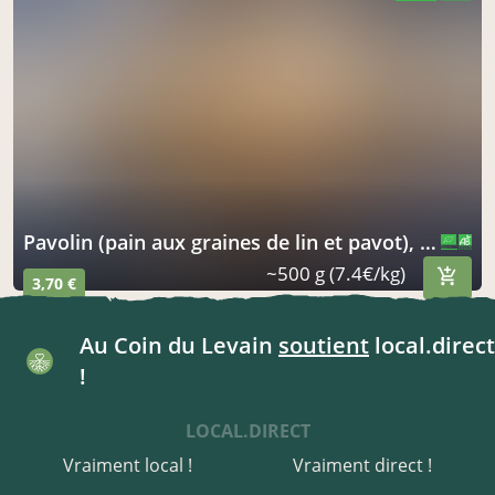
pavolin (pain aux graines de lin et pavot), 500g
CERTIFIÉ PAR FR-BIO-09
AGRICULTURE FRANCE
~500 g (7.4€/kg)
3,70 €
Au Coin du Levain
soutient
local.direct
!
LOCAL.DIRECT
Vraiment local !
Vraiment direct !