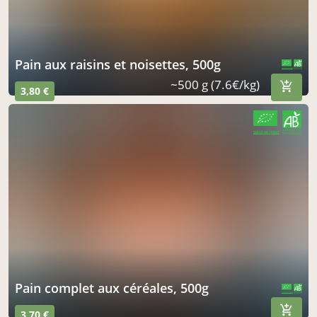
pain aux raisins et noisettes, 500g
CERTIFIÉ PAR FR-BIO-09
AGRICULTURE FRANCE
~500 g (7.6€/kg)
3,80 €
CERTIFIÉ PAR FR-BIO-09
AGRICULTURE FRANCE
pain complet aux céréales, 500g
CERTIFIÉ PAR FR-BIO-09
AGRICULTURE FRANCE
3,70 €