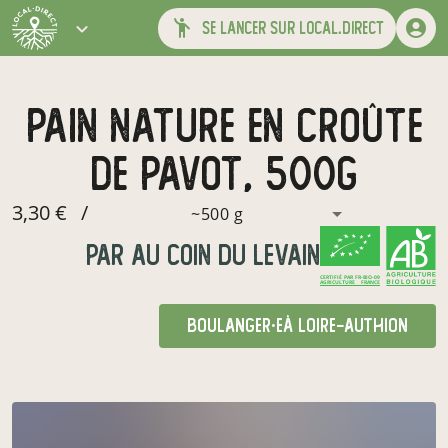
se lancer sur local.direct
pain nature en croûte
de pavot, 500g
3,30 €
/
~500 g
par
Au Coin du Levain
CERTIFIÉ PAR FR-BIO-09
AGRICULTURE FRANCE
boulanger·e
à Loire-Authion