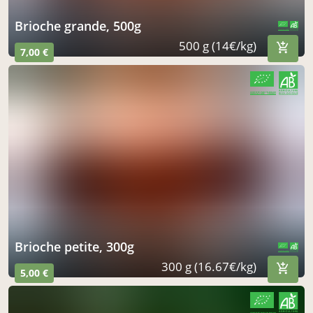
brioche grande, 500g
CERTIFIÉ PAR FR-BIO-09
AGRICULTURE FRANCE
500 g (14€/kg)
7,00 €
CERTIFIÉ PAR FR-BIO-09
AGRICULTURE FRANCE
brioche petite, 300g
CERTIFIÉ PAR FR-BIO-09
AGRICULTURE FRANCE
300 g (16.67€/kg)
5,00 €