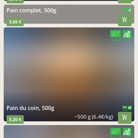
pain complet, 500g
CERTIFIÉ PAR FR-BIO-09
AGRICULTURE FRANCE
3,50 €
CERTIFIÉ PAR FR-BIO-09
AGRICULTURE FRANCE
pain du coin, 500g
CERTIFIÉ PAR FR-BIO-09
AGRICULTURE FRANCE
~500 g (6.4€/kg)
3,20 €
CERTIFIÉ PAR FR-BIO-09
AGRICULTURE FRANCE