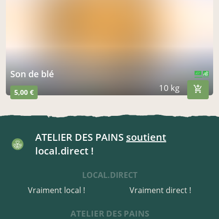
son de blé
CERTIFIÉ PAR FR-BIO-01
AGRICULTURE FRANCE
10 kg
5,00 €
ATELIER DES PAINS
soutient
local.direct !
LOCAL.DIRECT
Vraiment local !
Vraiment direct !
ATELIER DES PAINS