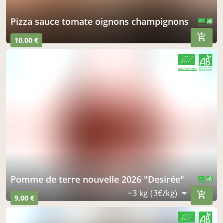
pizza sauce tomate oignons champignons
CERTIFIÉ PAR FR-BIO-01
AGRICULTURE FRANCE
10,00 €
CERTIFIÉ PAR FR-BIO-01
AGRICULTURE FRANCE
pomme de terre nouvelle 2026 "Desirée"
CERTIFIÉ PAR FR-BIO-01
AGRICULTURE FRANCE
~3 kg (3€/kg)
9,00 €