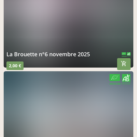
La Brouette n°6 novembre 2025
CERTIFIÉ PAR FR-BIO-01
AGRICULTURE FRANCE
2,00 €
CERTIFIÉ PAR FR-BIO-01
AGRICULTURE FRANCE