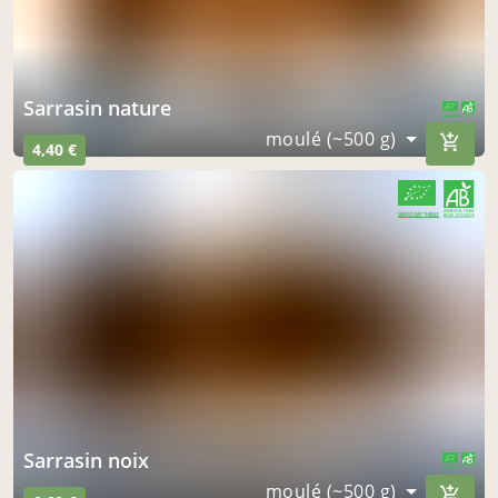
sarrasin nature
CERTIFIÉ PAR FR-BIO-01
AGRICULTURE FRANCE
moulé (~500 g)
4,40 €
CERTIFIÉ PAR FR-BIO-01
AGRICULTURE FRANCE
sarrasin noix
CERTIFIÉ PAR FR-BIO-01
AGRICULTURE FRANCE
moulé (~500 g)