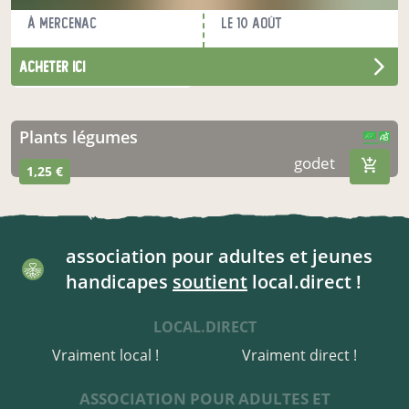
à Mercenac
le 10 août
acheter ici
nos produits du moment
plants légumes
CERTIFIÉ PAR FR-BIO-01
AGRICULTURE FRANCE
godet
1,25 €
association pour adultes et jeunes
handicapes
soutient
local.direct !
LOCAL.DIRECT
Vraiment local !
Vraiment direct !
ASSOCIATION POUR ADULTES ET