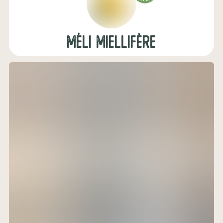
Méli Miellifère