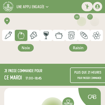
une appli engagée
CAB
noix
raisin
Je passe commande pour
Plus que 21 heures
ce mardi
17:00-18:45
pour passer commande
CAB