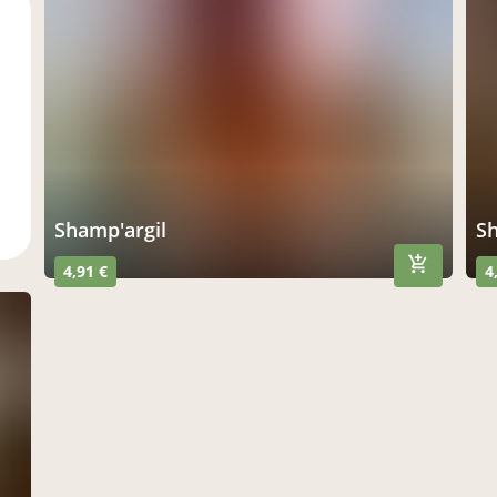
shamp'argil
4,91 €
4