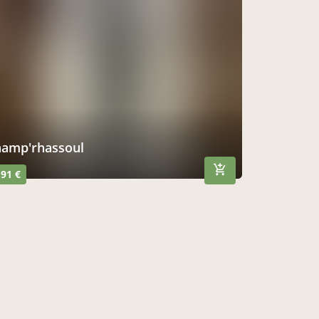
shamp'rhassoul
,91 €