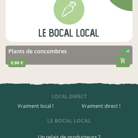
le bocal local
plants de concombres
CERTIFIÉ PAR FR-BIO-01
AGRICULTURE FRANCE
0,80 €
LOCAL.DIRECT
Vraiment local !
Vraiment direct !
LE BOCAL LOCAL
Un relais de producteurs ?