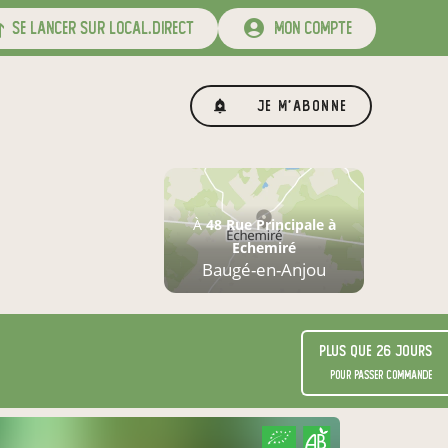
se lancer sur local.direct
mon compte
Je m'abonne
À
48 Rue Principale à
Echemiré
Baugé-en-Anjou
Plus que 26 jours
pour passer commande