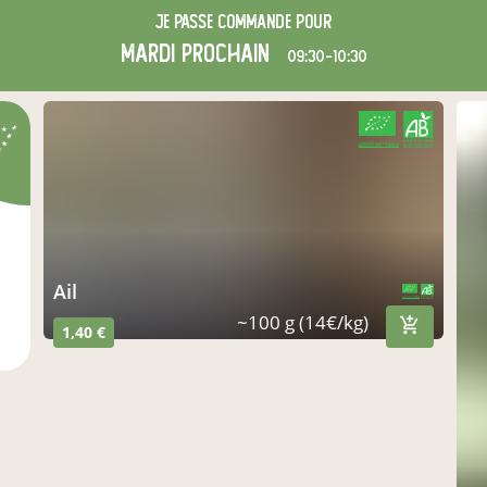
Je passe commande pour
mardi
prochain
09:30-10:30
CERTIFIÉ PAR FR-BIO-10
AGRICULTURE FRANCE
ail
CERTIFIÉ PAR FR-BIO-10
AGRICULTURE FRANCE
~100 g (14€/kg)
1,40 €