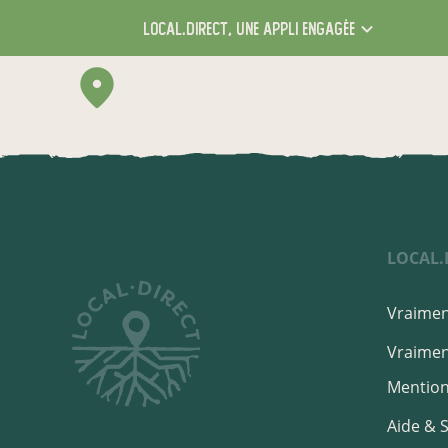
local.direct,
une appli engagée
LOCAL.
Vraiment
Vraiment
Mention
Aide & 