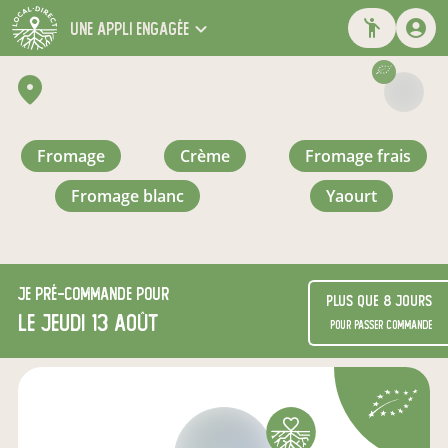
une appli engagée
fromage
crème
fromage frais
fromage blanc
yaourt
Je
pré-commande
pour
Plus que 8 jours
le jeudi 13 août
pour passer commande